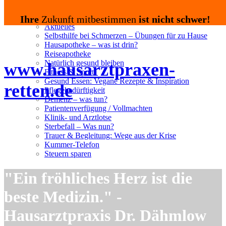
PatMed® – unsere Praxis-APP
Service & Ratgeber
Ihre
Zukunft mitbestimmen
ist nicht schwer!
Aktuelles
Selbsthilfe bei Schmerzen – Übungen für zu Hause
Hausapotheke – was ist drin?
Reiseapotheke
Natürlich gesund bleiben
www.hausarztpraxen-
Fitness & Sport
Gesund Essen: Vegane Rezepte & Inspiration
retten.de
Pflegebedürftigkeit
Demenz – was tun?
Patientenverfügung / Vollmachten
Klinik- und Arztlotse
Sterbefall – Was nun?
Trauer & Begleitung: Wege aus der Krise
Kummer-Telefon
Steuern sparen
"Ein fröhliches Herz ist die
beste Medizin." -
Hausarztpraxis Dr. Dähmlow