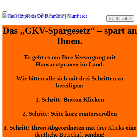
Menu
Spargesetz bedroht Ihre Versorgung
SCHLIEẞEN
Sprechzeiten
Das „GKV-Spargesetz“ – spart an
Anfahrt
Leistungen
Ihnen.
Basisleistungen
Vorsorgeangebote
Impfungen
Es geht es um Ihre Versorgung mit
Privatleistungen
Hausarztpraxen im Land.
LKW-Führerschein (Eignungsuntersuchung)
Berufliche Tauglichkeitsuntersuchung
Fallschirmspringen (Eignungsuntersuchung)
Wir bitten alle sich mit drei Schritten zu
Spezial: Phlebolyser® – Hautkosmetik
beteiligen:
Spezial: VNS-Stressanalyse
Spezial: Cardisio® KI-Vektor-EKG)
Spezial: AFC® – dynam. Zellstimulation
1. Schritt: Button Klicken
Notfall
Hitze – Was tun?
2. Schritt: Seite kurz runterscrollen
Medikamente bei Hitze
Soforthilfe Vergewaltigung
Kindeswohlgefährdung
3. Schritt: Ihren Abgeordneten mit
drei Klicks
eine
Onlinebereich
deutliche Botschaft
senden!
Onlinetermin buchen