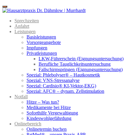
Menu
Sprechzeiten
Anfahrt
Leistungen
Basisleistungen
Vorsorgeangebote
Impfungen
Privatleistungen
LKW-Führerschein (Eignungsuntersuchung)
Berufliche Tauglichkeitsuntersuchung
Fallschirmspringen (Eignungsuntersuchung)
Spezial: Phlebolyser® – Hautkosmetik
Spezial: VNS-Stressanalyse
Spezial: Cardisio® KI-Vektor-EKG)
Spezial: AFC® – dynam. Zellstimulation
Notfall
Hitze – Was tun?
Medikamente bei Hitze
Soforthilfe Vergewaltigung
Kindeswohlgefährdung
Onlinebereich
Onlinetermin buchen
PatMed® – unsere Praxis-APP