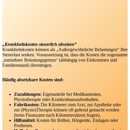
„Krankheitskosten steuerlich absetzen“
Krankheitskosten können als „Außergewöhnliche Belastungen“ Ihre
Steuerlast senken. Voraussetzung ist, dass die Kosten die sogenannte
‚zumutbare Belastungsgrenze‘ (abhängig von Einkommen und
Familienstand) übersteigen.
Häufig absetzbare Kosten sind:
Zuzahlungen:
Eigenanteile bei Medikamenten,
Physiotherapie oder Krankenhausaufenthalten.
Fahrtkosten:
Die Kilometer zum Arzt, zur Apotheke oder
zur (Physio)Therapie können oft geltend gemacht werden
(beim Finanzamt nach Kilometersätzen fragen).
Hilfsmittel:
Kosten für Brillen, Hörgeräte, Einlagen oder
Prothesen.