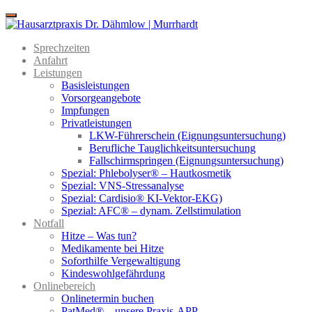
Menu
Sprechzeiten
Anfahrt
Leistungen
Basisleistungen
Vorsorgeangebote
Impfungen
Privatleistungen
LKW-Führerschein (Eignungsuntersuchung)
Berufliche Tauglichkeitsuntersuchung
Fallschirmspringen (Eignungsuntersuchung)
Spezial: Phlebolyser® – Hautkosmetik
Spezial: VNS-Stressanalyse
Spezial: Cardisio® KI-Vektor-EKG)
Spezial: AFC® – dynam. Zellstimulation
Notfall
Hitze – Was tun?
Medikamente bei Hitze
Soforthilfe Vergewaltigung
Kindeswohlgefährdung
Onlinebereich
Onlinetermin buchen
PatMed® – unsere Praxis-APP