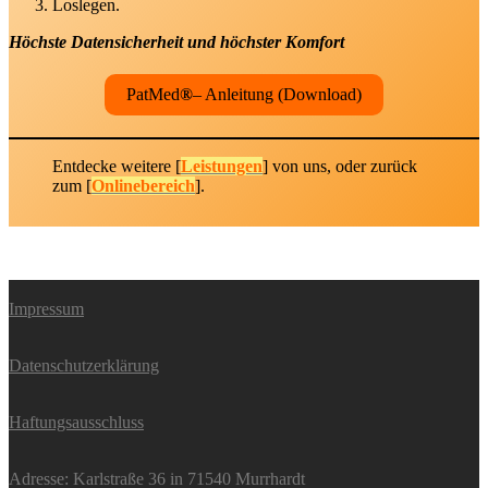
Loslegen.
Höchste Datensicherheit und höchster Komfort
PatMed
®
– Anleitung (Download)
Entdecke weitere [
Leistungen
] von uns, oder zurück
zum [
Onlinebereich
].
Impressum
Datenschutzerklärung
Haftungsausschluss
Adresse: Karlstraße 36 in 71540 Murrhardt