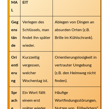
MA
EIT
L
Geg
Verlegen des
Ablegen von Dingen an
ens
Schlüssels, man
absurden Orten (z.B.
tän
findet ihn später
Brille im Kühlschrank).
de
wieder.
Ori
Kurzzeitig
Orientierungslosigkeit in
enti
vergessen,
vertrauter Umgebung
eru
welcher
(z.B. den Heimweg nicht
ng
Wochentag ist.
finden).
Spr
Ein Wort fällt
Häufige
ach
einem erst
Wortfindungsstörungen,
e
später wieder
Nutzen von „Füllwörtern“