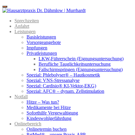
Menu
Sprechzeiten
Anfahrt
Leistungen
Basisleistungen
Vorsorgeangebote
Impfungen
Privatleistungen
LKW-Führerschein (Eignungsuntersuchung)
Berufliche Tauglichkeitsuntersuchung
Fallschirmspringen (Eignungsuntersuchung)
Spezial: Phlebolyser® – Hautkosmetik
Spezial: VNS-Stressanalyse
Spezial: Cardisio® KI-Vektor-EKG)
Spezial: AFC® – dynam. Zellstimulation
Notfall
Hitze – Was tun?
Medikamente bei Hitze
Soforthilfe Vergewaltigung
Kindeswohlgefährdung
Onlinebereich
Onlinetermin buchen
PatMed® – unsere Praxis-APP