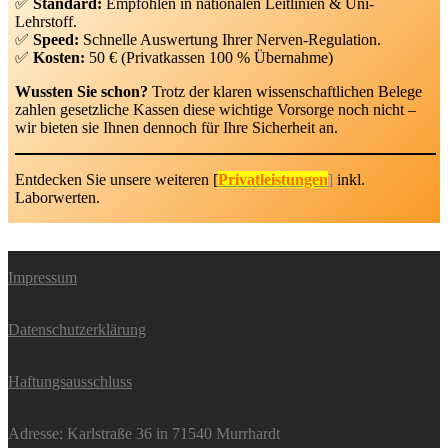
✅
Standard:
Empfohlen in nationalen Leitlinien & Uni-
Lehrstoff.
✅
Speed:
Schnelle Auswertung Ihrer Nerven-Regulation.
✅
Kosten:
50 € (Privatkassen 100 % Übernahme)
Wussten Sie schon?
Trotz der klaren wissenschaftlichen Belege
zahlen gesetzliche Kassen diese wichtige Vorsorge noch nicht –
wir bieten sie Ihnen dennoch für Ihre Sicherheit an.
Entdecken Sie unsere weiteren [
Privatleistungen
]
inkl.
Laborwerten.
Impressum
Datenschutzerklärung
Haftungsausschluss
Adresse: Karlstraße 36 in 71540 Murrhardt