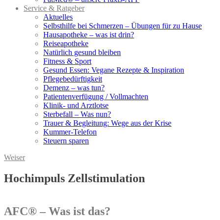
Service & Ratgeber
Aktuelles
Selbsthilfe bei Schmerzen – Übungen für zu Hause
Hausapotheke – was ist drin?
Reiseapotheke
Natürlich gesund bleiben
Fitness & Sport
Gesund Essen: Vegane Rezepte & Inspiration
Pflegebedürftigkeit
Demenz – was tun?
Patientenverfügung / Vollmachten
Klinik- und Arztlotse
Sterbefall – Was nun?
Trauer & Begleitung: Wege aus der Krise
Kummer-Telefon
Steuern sparen
Weiser
Hochimpuls Zellstimulation
AFC
®
– Was ist das?