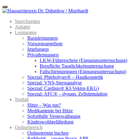
Menu
Sprechzeiten
Anfahrt
Leistungen
Basisleistungen
Vorsorgeangebote
Impfungen
Privatleistungen
LKW-Führerschein (Eignungsuntersuchung)
Berufliche Tauglichkeitsuntersuchung
Fallschirmspringen (Eignungsuntersuchung)
Spezial: Phlebolyser® – Hautkosmetik
Spezial: VNS-Stressanalyse
Spezial: Cardisio® KI-Vektor-EKG)
Spezial: AFC® – dynam. Zellstimulation
Notfall
Hitze – Was tun?
Medikamente bei Hitze
Soforthilfe Vergewaltigung
Kindeswohlgefährdung
Onlinebereich
Onlinetermin buchen
PatMed® – unsere Praxis-APP