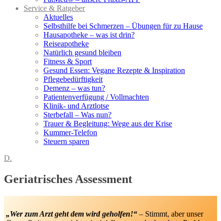
Service & Ratgeber
Aktuelles
Selbsthilfe bei Schmerzen – Übungen für zu Hause
Hausapotheke – was ist drin?
Reiseapotheke
Natürlich gesund bleiben
Fitness & Sport
Gesund Essen: Vegane Rezepte & Inspiration
Pflegebedürftigkeit
Demenz – was tun?
Patientenverfügung / Vollmachten
Klinik- und Arztlotse
Sterbefall – Was nun?
Trauer & Begleitung: Wege aus der Krise
Kummer-Telefon
Steuern sparen
D.
Geriatrisches Assessment
„Wer zum Arzt geht dem wird geholfen!“
– Stimmt, aber unser