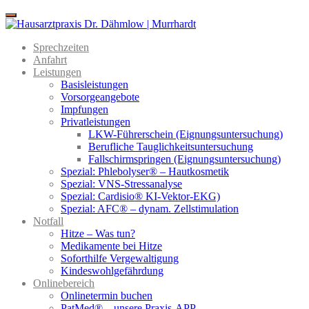
Menu
Sprechzeiten
Anfahrt
Leistungen
Basisleistungen
Vorsorgeangebote
Impfungen
Privatleistungen
LKW-Führerschein (Eignungsuntersuchung)
Berufliche Tauglichkeitsuntersuchung
Fallschirmspringen (Eignungsuntersuchung)
Spezial: Phlebolyser® – Hautkosmetik
Spezial: VNS-Stressanalyse
Spezial: Cardisio® KI-Vektor-EKG)
Spezial: AFC® – dynam. Zellstimulation
Notfall
Hitze – Was tun?
Medikamente bei Hitze
Soforthilfe Vergewaltigung
Kindeswohlgefährdung
Onlinebereich
Onlinetermin buchen
PatMed® – unsere Praxis-APP